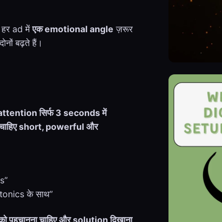
र ad में
एक emotional angle
ज़रूर
ं बढ़ते हैं।
ttention सिर्फ 3 seconds में
ी चाहिए short, powerful और
s”
tonics के साथ”
ो पहचानना चाहिए और solution दिखाना