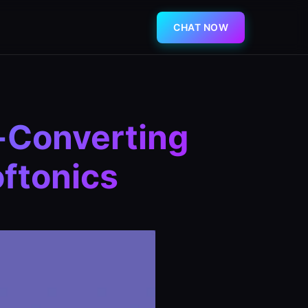
CHAT NOW
h-Converting
oftonics