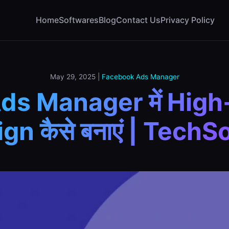
Home
Softwares
Blog
Contact Us
Privacy Policy
May 29, 2025
|
Facebook Ads Manager
s Manager में Hig
n कैसे बनाएं | TechS