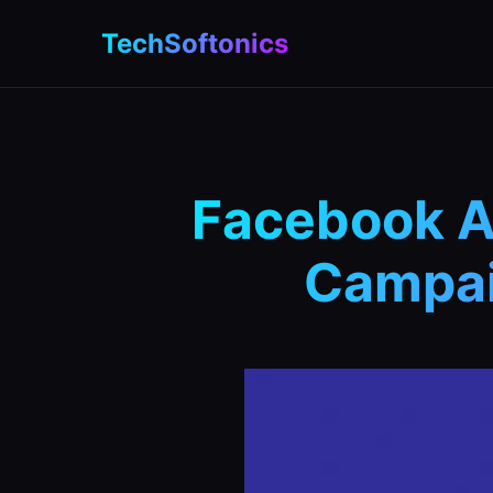
TechSoftonics
Facebook Ad
Campaig