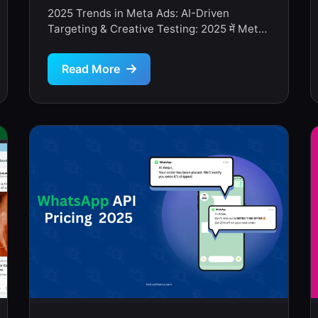
Testing
2025 Trends in Meta Ads: AI-Driven
Targeting & Creative Testing: 2025 में Meta
Ads (Facebook + Instagram Ads) पहले से […]
Read More