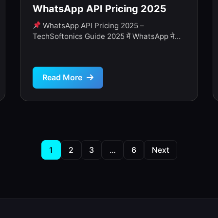
WhatsApp API Pricing 2025
WhatsApp API Pricing 2025 –
TechSoftonics Guide 2025 में WhatsApp ने
अपने Business API pricing में बड़ा बदलाव किया […]
Read More
Posts
1
2
3
…
6
Next
pagination